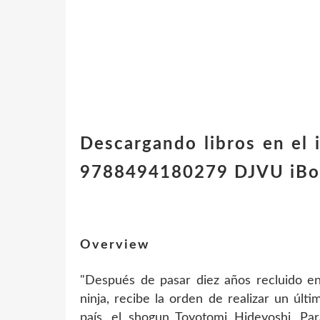
Descargando libros en e
9788494180279 DJVU iB
Overview
"Después de pasar diez años recluido en
ninja, recibe la orden de realizar un úl
país, el shogun Toyotomi Hideyoshi. Para