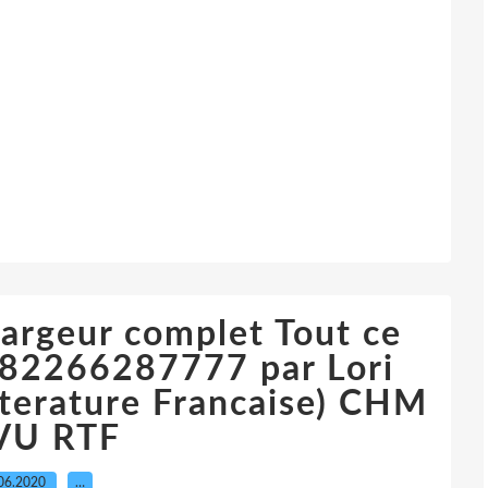
argeur complet Tout ce
782266287777 par Lori
tterature Francaise) CHM
VU RTF
06.2020
…