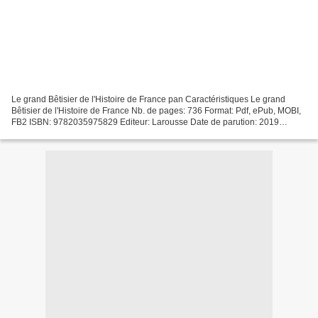
Le grand Bêtisier de l'Histoire de France pan Caractéristiques Le grand
Bêtisier de l'Histoire de France Nb. de pages: 736 Format: Pdf, ePub, MOBI,
FB2 ISBN: 9782035975829 Editeur: Larousse Date de parution: 2019
Télécharger eBook gratuit Livre à télécharger...