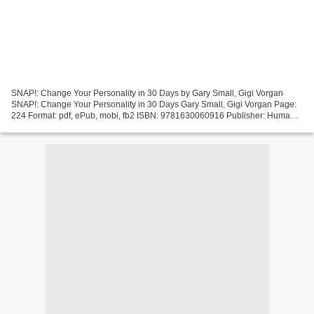
SNAP!: Change Your Personality in 30 Days by Gary Small, Gigi Vorgan
SNAP!: Change Your Personality in 30 Days Gary Small, Gigi Vorgan Page:
224 Format: pdf, ePub, mobi, fb2 ISBN: 9781630060916 Publisher: Humanix
Books Download SNAP!: Change Your Personality...