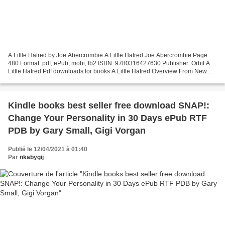
A Little Hatred by Joe Abercrombie A Little Hatred Joe Abercrombie Page:
480 Format: pdf, ePub, mobi, fb2 ISBN: 9780316427630 Publisher: Orbit A
Little Hatred Pdf downloads for books A Little Hatred Overview From New
York Times bestselling author Joe...
Kindle books best seller free download SNAP!:
Change Your Personality in 30 Days ePub RTF
PDB by Gary Small, Gigi Vorgan
Publié le 12/04/2021 à 01:40
Par
nkabygij