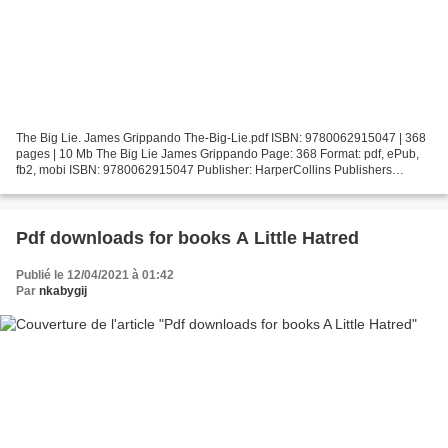
The Big Lie. James Grippando The-Big-Lie.pdf ISBN: 9780062915047 | 368
pages | 10 Mb The Big Lie James Grippando Page: 368 Format: pdf, ePub,
fb2, mobi ISBN: 9780062915047 Publisher: HarperCollins Publishers
Download The Big Lie Free audiobook download...
Pdf downloads for books A Little Hatred
Publié le 12/04/2021 à 01:42
Par
nkabygij