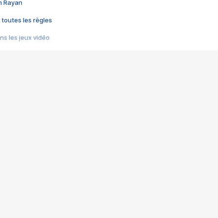
im Rayan
 toutes les règles
s les jeux vidéo
us choquant de Rockstar ? - Le scandale BULLY
e plus moche de Steam
du RÊVE tourne au CAUCHEMAR
pendant 8 heures
it… à tort
umiliés par un jeu vidéo
ire - Final Fantasy 8
ti un empire - Age of Empires
story DOFUS
tard, il crée l'un des pires jeux de tous les temps, MindsEye.